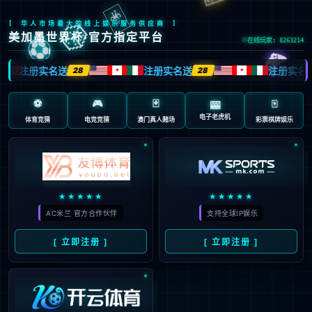
>
首页
新闻资讯
1
2
3
4
5
6
400-789-7899